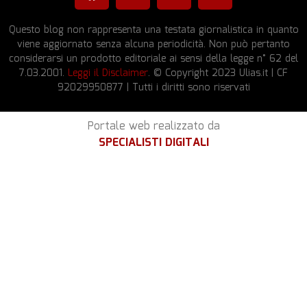
Questo blog non rappresenta una testata giornalistica in quanto
viene aggiornato senza alcuna periodicità. Non può pertanto
considerarsi un prodotto editoriale ai sensi della legge n° 62 del
7.03.2001.
Leggi il Disclaimer
. © Copyright 2023 Ulias.it | CF
92029950877 | Tutti i diritti sono riservati
Portale web realizzato da
SPECIALISTI DIGITALI