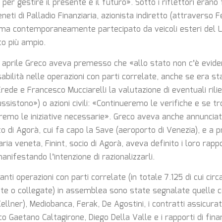
 per gestire il presente e il futuro». Sotto i riflettori erano 
eneti di Palladio Finanziaria, azionista indiretto (attraverso F
 ma contemporaneamente partecipato da veicoli esteri del 
to più ampio.
 aprile Greco aveva premesso che «allo stato non c’è evide
abilità nelle operazioni con parti correlate, anche se era st
rede e Francesco Mucciarelli la valutazione di eventuali rilie
ssistono») o azioni civili: «Continueremo le verifiche e se 
emo le iniziative necessarie». Greco aveva anche annunciat
to di Agorà, cui fa capo la Save (aeroporto di Venezia), e a 
iaria veneta, Finint, socio di Agorà, aveva definito i loro rap
manifestando l’intenzione di razionalizzarli.
anti operazioni con parti correlate (in totale 7.125 di cui cir
ate o collegate) in assemblea sono state segnalate quelle c
ellner), Mediobanca, Ferak, De Agostini, i contratti assicurat
co Gaetano Caltagirone, Diego Della Valle e i rapporti di fi