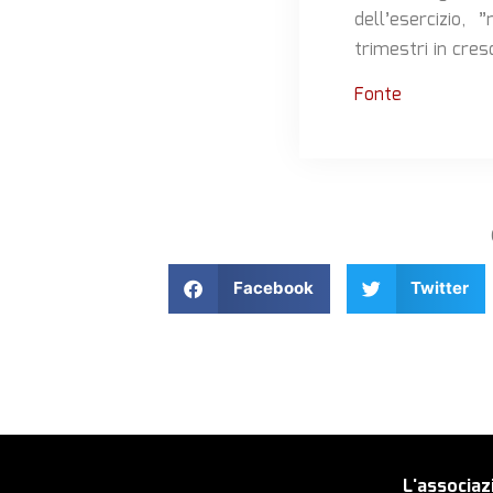
dell’esercizio,
trimestri in cres
Fonte
Facebook
Twitter
L'associaz