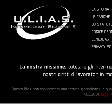
LA STORIA
LE CARICHE
LO STATUT
CODICE DEO
CCNLULIAS
PRIVACY PO
La nostra missione:
tutelare gli intermed
nostri diritti di lavoratori in
Questo blog non rappresenta una testata giornalistica in quan
7.03.2001.
Leggi i