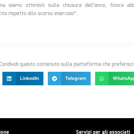
 ”ma siamo ottimisti sulla chiusura dell’anno, finora a
cita rispetto allo scorso esercizio”.
Condividi questo contenuto sulla piattaforma che preferisci
LinkedIn
Telegram
WhatsAp
ione
Servizi per gli associati