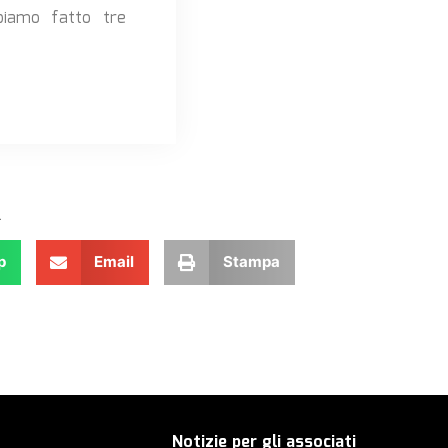
bbiamo fatto tre
.
p
Email
Stampa
Notizie per gli associati