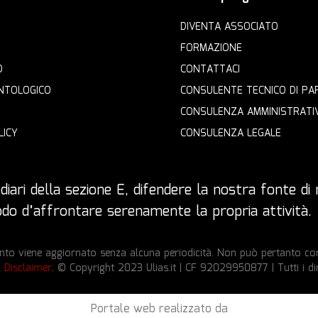
DIVENTA ASSOCIATO
FORMAZIONE
O
CONTATTACI
NTOLOGICO
CONSULENTE TECNICO DI PA
CONSULENZA AMMINISTRATI
LICY
CONSULENZA LEGALE
iari della sezione E, difendere la nostra fonte di r
 modo d’affrontare serenamente la propria attività.
to viene aggiornato senza alcuna periodicità. Non può pertanto cons
l Disclaimer
. © Copyright 2023 Ulias.it | CF 92029950877 | Tutti i dir
Portale web realizzato da