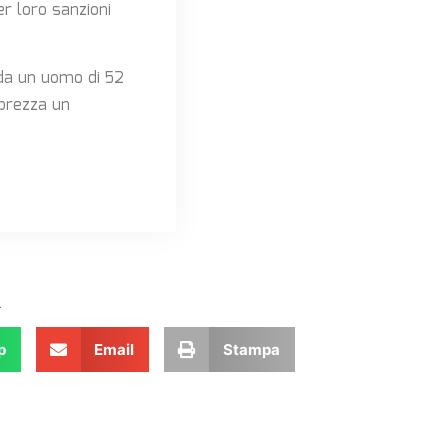
er loro sanzioni
ida un uomo di 52
abrezza un
.
p
Email
Stampa