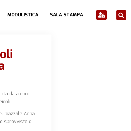
MODULISTICA
SALA STAMPA
oli
a
duta da alcuni
icoli.
el piazzale Anna
e sprovviste di