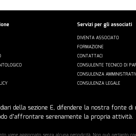
ione
Servizi per gli associati
DIVENTA ASSOCIATO
FORMAZIONE
O
CONTATTACI
NTOLOGICO
CONSULENTE TECNICO DI PA
CONSULENZA AMMINISTRATI
LICY
CONSULENZA LEGALE
iari della sezione E, difendere la nostra fonte di r
 modo d’affrontare serenamente la propria attività.
to viene aggiornato senza alcuna periodicità. Non può pertanto cons