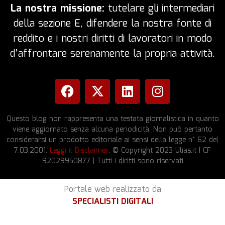
La nostra missione:
tutelare gli intermediari
della sezione E, difendere la nostra fonte di
reddito e i nostri diritti di lavoratori in modo
d’affrontare serenamente la propria attività.
Questo blog non rappresenta una testata giornalistica in quanto
viene aggiornato senza alcuna periodicità. Non può pertanto
considerarsi un prodotto editoriale ai sensi della legge n° 62 del
7.03.2001.
Leggi il Disclaimer
. © Copyright 2023 Ulias.it | CF
92029950877 | Tutti i diritti sono riservati
Portale web realizzato da
SPECIALISTI DIGITALI