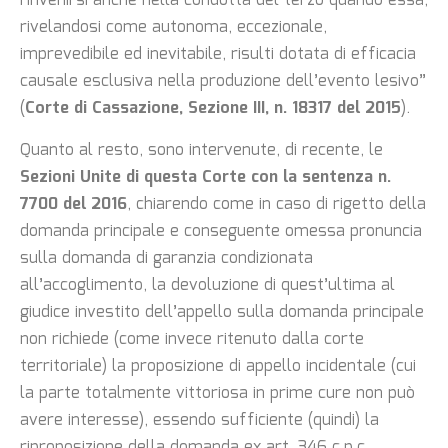
rinvenirsi anche nella condotta del terzo quando essa,
rivelandosi come autonoma, eccezionale,
imprevedibile ed inevitabile, risulti dotata di efficacia
causale esclusiva nella produzione dell’evento lesivo”
(
Corte di Cassazione, Sezione III, n. 18317 del 2015
).
Quanto al resto, sono intervenute, di recente, le
Sezioni Unite di questa Corte con la sentenza n.
7700 del 2016
, chiarendo come in caso di rigetto della
domanda principale e conseguente omessa pronuncia
sulla domanda di garanzia condizionata
all’accoglimento, la devoluzione di quest’ultima al
giudice investito dell’appello sulla domanda principale
non richiede (come invece ritenuto dalla corte
territoriale) la proposizione di appello incidentale (cui
la parte totalmente vittoriosa in prime cure non può
avere interesse), essendo sufficiente (quindi) la
riproposizione della domanda ex art. 346 c.p.c.