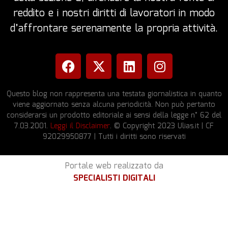
reddito e i nostri diritti di lavoratori in modo
d’affrontare serenamente la propria attività.
Questo blog non rappresenta una testata giornalistica in quanto
viene aggiornato senza alcuna periodicità. Non può pertanto
considerarsi un prodotto editoriale ai sensi della legge n° 62 del
7.03.2001.
Leggi il Disclaimer
. © Copyright 2023 Ulias.it | CF
92029950877 | Tutti i diritti sono riservati
Portale web realizzato da
SPECIALISTI DIGITALI