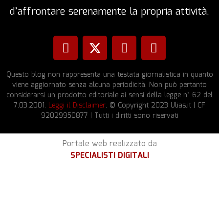
d’affrontare serenamente la propria attività.
Questo blog non rappresenta una testata giornalistica in quanto
viene aggiornato senza alcuna periodicità. Non può pertanto
considerarsi un prodotto editoriale ai sensi della legge n° 62 del
7.03.2001.
Leggi il Disclaimer
. © Copyright 2023 Ulias.it | CF
92029950877 | Tutti i diritti sono riservati
Portale web realizzato da
SPECIALISTI DIGITALI