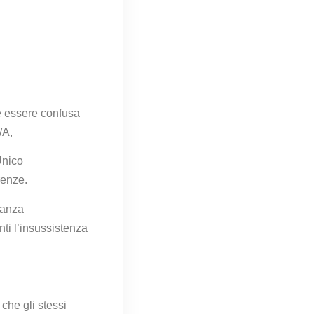
ve essere
confusa
/A,
Unico
renze.
tanza
nti
l’insussistenza
 che gli
stessi