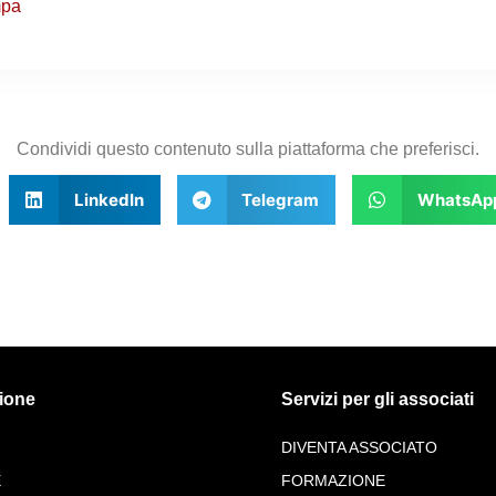
mpa
Condividi questo contenuto sulla piattaforma che preferisci.
LinkedIn
Telegram
WhatsAp
ione
Servizi per gli associati
DIVENTA ASSOCIATO
E
FORMAZIONE