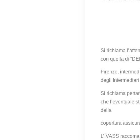
Si richiama l’att
con quella di “D
Firenze, intermedi
degli
Intermediari
Si richiama pertan
che
l’eventuale st
della
copertura assicura
L’IVASS raccomanda