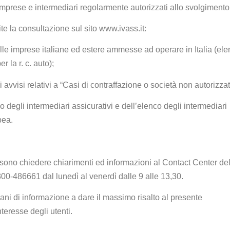
mprese e intermediari regolarmente autorizzati allo svolgiment
ite la consultazione sul sito www.ivass.it:
elle imprese italiane ed estere ammesse ad operare in Italia (el
r la r. c. auto);
i avvisi relativi a “Casi di contraffazione o società non autorizzat
co degli intermediari assicurativi e dell’elenco degli intermediari
pea.
sono chiedere chiarimenti ed informazioni al Contact Center de
0-486661 dal lunedì al venerdì dalle 9 alle 13,30.
gani di informazione a dare il massimo risalto al presente
nteresse degli utenti.