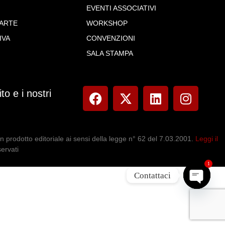
EVENTI ASSOCIATIVI
PARTE
WORKSHOP
IVA
CONVENZIONI
SALA STAMPA
to e i nostri
 prodotto editoriale ai sensi della legge n° 62 del 7.03.2001.
Leggi il
servati
1
Contattaci
Open ch