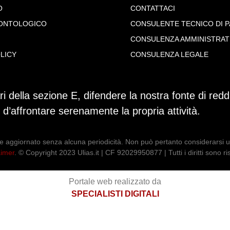
O
CONTATTACI
ONTOLOGICO
CONSULENTE TECNICO DI 
CONSULENZA AMMINISTRAT
LICY
CONSULENZA LEGALE
ri della sezione E, difendere la nostra fonte di reddi
do d’affrontare serenamente la propria attività.
e aggiornato senza alcuna periodicità. Non può pertanto considerarsi un
aimer
. © Copyright 2023 Ulias.it | CF 92029950877 | Tutti i diritti sono ri
Portale web realizzato da
SPECIALISTI DIGITALI