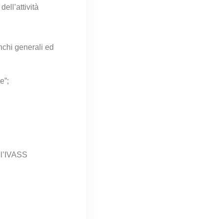
o
dell’attività
enchi
generali ed
e”;
ll’IVASS