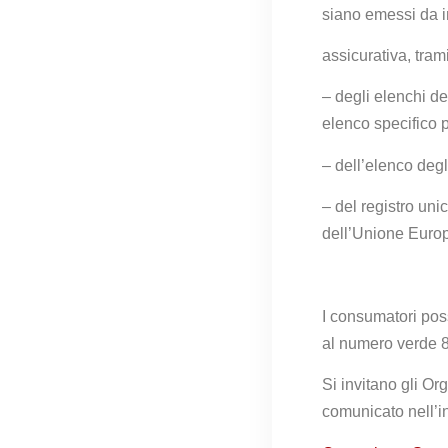
siano emessi da i
assicurativa, tram
– degli elenchi d
elenco specifico pe
– dell’elenco degl
– del registro uni
dell’Unione
Euro
I consumatori pos
al
numero verde 80
Si invitano gli Or
comunicato
nell’i