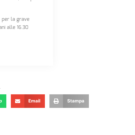
a per la grave
ani alle 16.30
.
p
Email
Stampa