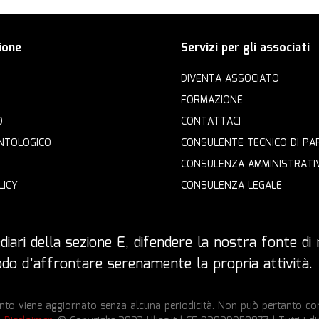
ione
Servizi per gli associati
DIVENTA ASSOCIATO
FORMAZIONE
O
CONTATTACI
NTOLOGICO
CONSULENTE TECNICO DI PA
CONSULENZA AMMINISTRATI
LICY
CONSULENZA LEGALE
iari della sezione E, difendere la nostra fonte di r
 modo d’affrontare serenamente la propria attività.
to viene aggiornato senza alcuna periodicità. Non può pertanto cons