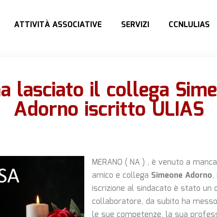
ATTIVITÀ ASSOCIATIVE
SERVIZI
CCNLULIAS
ha lasciato il collega Sim
Adorno iscritto ULIAS
MERANO ( NA ) , è venuto a mancar
amico e collega
Simeone Adorno
,
iscrizione al sindacato è stato un 
collaboratore, da subito ha messo
le sue competenze, la sua profes