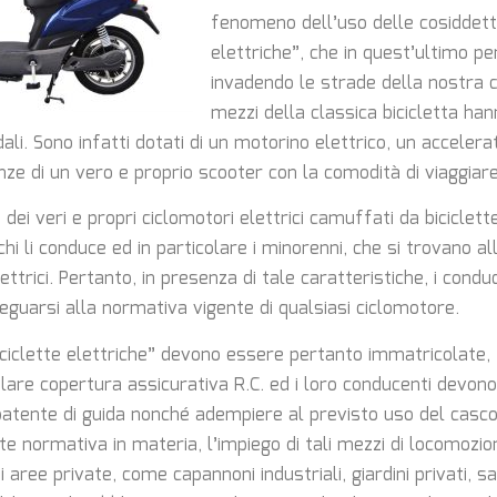
fenomeno dell’uso delle cosiddette
elettriche”, che in quest’ultimo p
invadendo le strade della nostra c
mezzi della classica bicicletta ha
ali. Sono infatti dotati di un motorino elettrico, un accele
ze di un vero e proprio scooter con la comodità di viaggiare
dei veri e propri ciclomotori elettrici camuffati da biciclet
chi li conduce ed in particolare i minorenni, che si trovano all
ettrici. Pertanto, in presenza di tale caratteristiche, i conduc
guarsi alla normativa vigente di qualsiasi ciclomotore.
iciclette elettriche” devono essere pertanto immatricolate,
olare copertura assicurativa R.C. ed i loro conducenti devono
atente di guida nonché adempiere al previsto uso del casco
te normativa in materia, l’impiego di tali mezzi di locomozi
i aree private, come capannoni industriali, giardini privati, sa