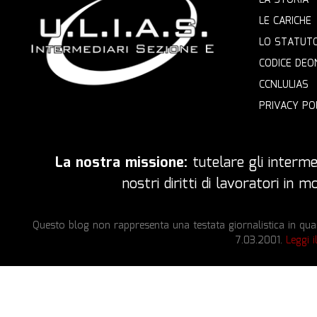
LE CARICHE
LO STATUT
CODICE DEO
CCNLULIAS
PRIVACY PO
La nostra missione:
tutelare gli intermed
nostri diritti di lavoratori in
Questo blog non rappresenta una testata giornalistica in quan
7.03.2001.
Leggi i