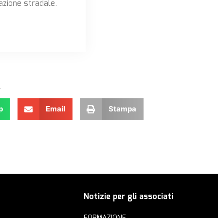
azione stradale.
.
p
Email
Stampa
Notizie per gli associati
FORMAZIONE