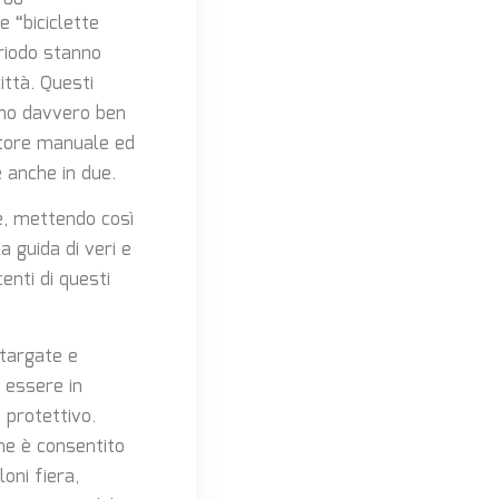
 “biciclette
eriodo stanno
ittà. Questi
nno davvero ben
ratore manuale ed
 anche in due.
te, mettendo così
a guida di veri e
enti di questi
 targate e
 essere in
 protettivo.
one è consentito
loni fiera,