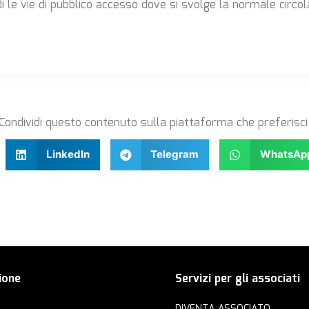
i le vie di pubblico accesso dove si svolge la normale circol
Condividi questo contenuto sulla piattaforma che preferisci
LinkedIn
Telegram
WhatsAp
ione
Servizi per gli associati
DIVENTA ASSOCIATO