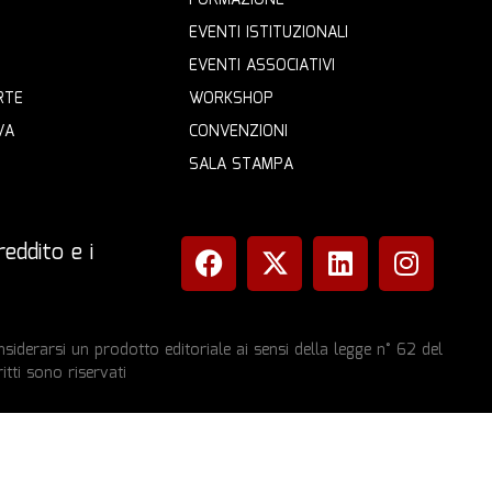
EVENTI ISTITUZIONALI
EVENTI ASSOCIATIVI
RTE
WORKSHOP
VA
CONVENZIONI
SALA STAMPA
eddito e i
iderarsi un prodotto editoriale ai sensi della legge n° 62 del
itti sono riservati