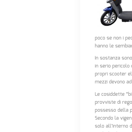
poco se non i ped
hanno le sembian
In sostanza sono 
in serio pericolo 
propri scooter el
mezzi devono ade
Le cosiddette “b
provviste di reg
possesso della p
Secondo la vigen
solo all’interno d