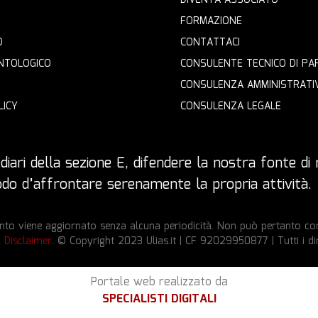
FORMAZIONE
O
CONTATTACI
NTOLOGICO
CONSULENTE TECNICO DI PA
CONSULENZA AMMINISTRATI
LICY
CONSULENZA LEGALE
iari della sezione E, difendere la nostra fonte di r
 modo d’affrontare serenamente la propria attività.
to viene aggiornato senza alcuna periodicità. Non può pertanto cons
l Disclaimer
. © Copyright 2023 Ulias.it | CF 92029950877 | Tutti i dir
Portale web realizzato da
SPECIALISTI DIGITALI