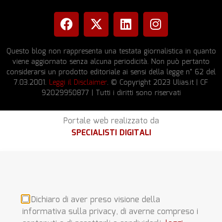
Questo blog non rappresenta una testata giornalistica in quanto
viene aggiornato senza alcuna periodicità. Non può pertanto
considerarsi un prodotto editoriale ai sensi della legge n° 62 del
7.03.2001.
Leggi il Disclaimer
. © Copyright 2023 Ulias.it | CF
92029950877 | Tutti i diritti sono riservati
Portale web realizzato da
SPECIALISTI DIGITALI
Dichiaro di aver preso visione della
informativa sulla privacy, di averne compreso i