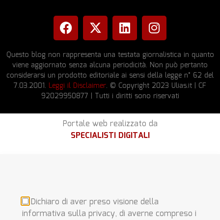
Questo blog non rappresenta una testata giornalistica in quanto
viene aggiornato senza alcuna periodicità. Non può pertanto
considerarsi un prodotto editoriale ai sensi della legge n° 62 del
7.03.2001.
Leggi il Disclaimer
. © Copyright 2023 Ulias.it | CF
92029950877 | Tutti i diritti sono riservati
Portale web realizzato da
SPECIALISTI DIGITALI
Dichiaro di aver preso visione della
informativa sulla privacy, di averne compreso i