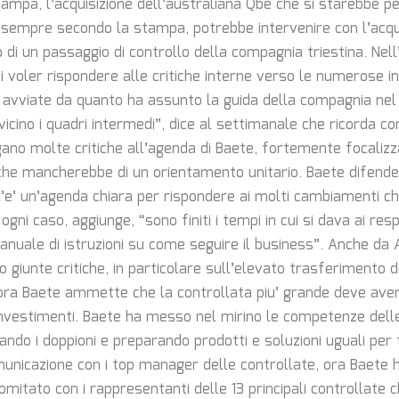
stampa, l’acquisizione dell’australiana Qbe che si starebbe 
, sempre secondo la stampa, potrebbe intervenire con l’acqui
 di un passaggio di controllo della compagnia triestina. Nell
 voler rispondere alle critiche interne verso le numerose ini
avviate da quanto ha assunto la guida della compagnia nel
 vicino i quadri intermedi”, dice al settimanale che ricorda co
gano molte critiche all’agenda di Baete, fortemente focalizz
, che mancherebbe di un orientamento unitario. Baete difende
c’e’ un’agenda chiara per rispondere ai molti cambiamenti c
ogni caso, aggiunge, “sono finiti i tempi in cui si dava ai resp
anuale di istruzioni su come seguire il business”. Anche da A
giunte critiche, in particolare sull’elevato trasferimento di 
a Baete ammette che la controllata piu’ grande deve avere 
investimenti. Baete ha messo nel mirino le competenze delle
nando i doppioni e preparando prodotti e soluzioni uguali per t
municazione con i top manager delle controllate, ora Baete 
omitato con i rappresentanti delle 13 principali controllate c