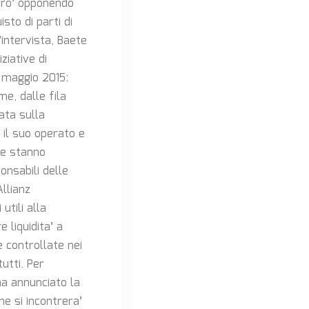
pero’ opponendo
sto di parti di
’intervista, Baete
ziative di
 maggio 2015:
me, dalle fila
ata sulla
 il suo operato e
he stanno
onsabili delle
llianz
utili alla
liquidita’ a
 controllate nei
utti. Per
ha annunciato la
he si incontrera’