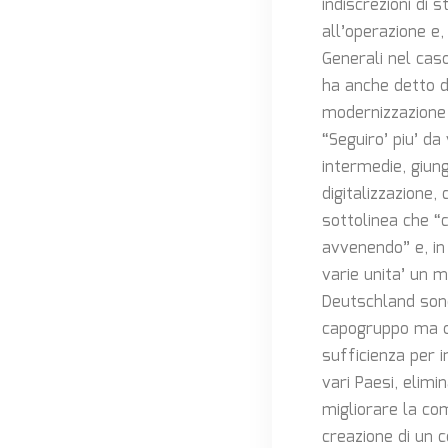
indiscrezioni di 
all’operazione e
Generali nel caso
ha anche detto di
modernizzazione 
“Seguiro’ piu’ da
intermedie, giun
digitalizzazione
sottolinea che “
avvenendo” e, in 
varie unita’ un m
Deutschland sono 
capogruppo ma or
sufficienza per 
vari Paesi, elimi
migliorare la co
creazione di un c