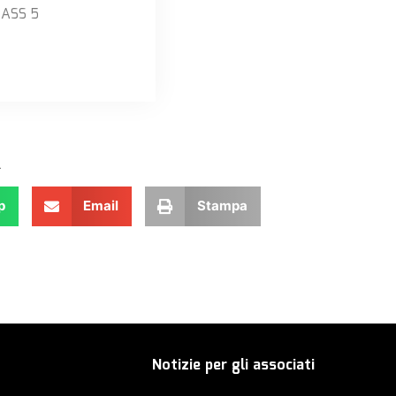
)ASS 5
.
p
Email
Stampa
Notizie per gli associati