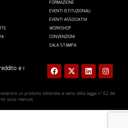
FORMAZIONE
EVENTI ISTITUZIONALI
EVENTI ASSOCIATIVI
RTE
WORKSHOP
VA
CONVENZIONI
SALA STAMPA
eddito e i
iderarsi un prodotto editoriale ai sensi della legge n° 62 del
itti sono riservati