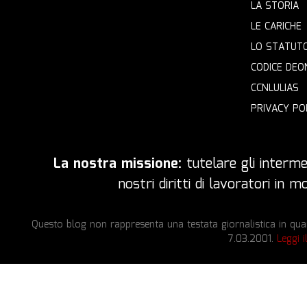
LA STORIA
LE CARICHE
LO STATUT
CODICE DEO
CCNLULIAS
PRIVACY PO
La nostra missione:
tutelare gli intermed
nostri diritti di lavoratori in
Questo blog non rappresenta una testata giornalistica in quan
7.03.2001.
Leggi i