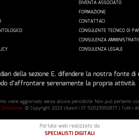
DIVENTA ASSOCIATO
FORMAZIONE
O
CONTATTACI
NTOLOGICO
CONSULENTE TECNICO DI PA
CONSULENZA AMMINISTRATI
LICY
CONSULENZA LEGALE
iari della sezione E, difendere la nostra fonte di r
 modo d’affrontare serenamente la propria attività.
to viene aggiornato senza alcuna periodicità. Non può pertanto cons
l Disclaimer
. © Copyright 2023 Ulias.it | CF 92029950877 | Tutti i dir
Portale web realizzato da
SPECIALISTI DIGITALI