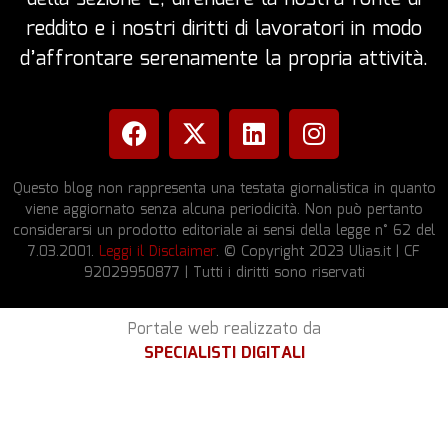
reddito e i nostri diritti di lavoratori in modo
d’affrontare serenamente la propria attività.
Questo blog non rappresenta una testata giornalistica in quanto
viene aggiornato senza alcuna periodicità. Non può pertanto
considerarsi un prodotto editoriale ai sensi della legge n° 62 del
7.03.2001.
Leggi il Disclaimer
. © Copyright 2023 Ulias.it | CF
92029950877 | Tutti i diritti sono riservati
Portale web realizzato da
SPECIALISTI DIGITALI