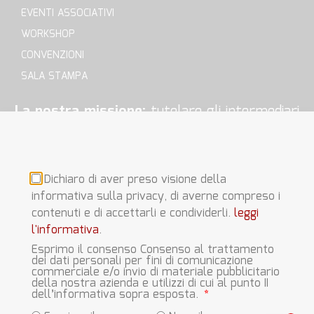
EVENTI ASSOCIATIVI
WORKSHOP
CONVENZIONI
SALA STAMPA
La nostra missione:
tutelare gli intermediari
della sezione E, difendere la nostra fonte di
reddito e i nostri diritti di lavoratori in modo
d’affrontare serenamente la propria attività.
Dichiaro di aver preso visione della
informativa sulla privacy, di averne compreso i
contenuti e di accettarli e condividerli.
leggi
l'informativa
.
Esprimo il consenso Consenso al trattamento
dei dati personali per fini di comunicazione
Questo blog non rappresenta una testata giornalistica in quanto
commerciale e/o invio di materiale pubblicitario
viene aggiornato senza alcuna periodicità. Non può pertanto
della nostra azienda e utilizzi di cui al punto II
dell’informativa sopra esposta.
considerarsi un prodotto editoriale ai sensi della legge n° 62 del
7.03.2001.
Leggi il Disclaimer
. © Copyright 2023 Ulias.it | CF