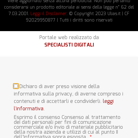
viene aggiornato senza alcuna periodicità. Non può pertanto
considerarsi un prodotto editoriale ai sensi della legge n° 62 del
7.03.2001.
Leggi il Disclaimer
. © Copyright 2023 Ulias.it | CF
92029950877 | Tutti i diritti sono riservati
Portale web realizzato da
SPECIALISTI DIGITALI
Dichiaro di aver preso visione della
informativa sulla privacy, di averne compreso i
contenuti e di accettarli e condividerli.
leggi
l'informativa
.
Esprimo il consenso Consenso al trattamento
dei dati personali per fini di comunicazione
commerciale e/o invio di materiale pubblicitario
della nostra azienda e utilizzi di cui al punto II
dell’informativa sopra esposta.