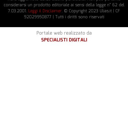
considerarsi un prodotto editoriale ai sensi della legge n° 62 del
7.03.2001.
Leggi il Disclaimer
. © Copyright 2023 Ulias.it | CF
92029950877 | Tutti i diritti sono riservati
Portale web realizzato da
SPECIALISTI DIGITALI