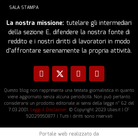
SALA STAMPA
La nostra missione:
tutelare gli intermediari
della sezione E, difendere la nostra fonte di
reddito e i nostri diritti di lavoratori in modo
d’affrontare serenamente la propria attività.
Questo blog non rappresenta una testata giornalistica in quanto
viene aggiornato senza alcuna periodicità. Non può pertanto
considerarsi un prodotto editoriale ai sensi della legge n° 62 del
7.03.2001.
Leggi il Disclaimer
. © Copyright 2023 Ulias.it | CF
92029950877 | Tutti i diritti sono riservati
Portale web realizzato da