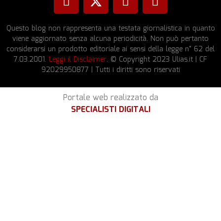
Questo blog non rappresenta una testata giornalistica in quanto
viene aggiornato senza alcuna periodicità. Non può pertanto
considerarsi un prodotto editoriale ai sensi della legge n° 62 del
7.03.2001.
Leggi il Disclaimer
. © Copyright 2023 Ulias.it | CF
92029950877 | Tutti i diritti sono riservati
Portale web realizzato da
SPECIALISTI DIGITALI