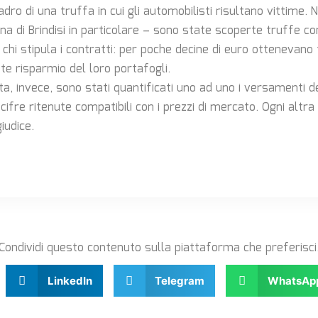
adro di una truffa in cui gli automobilisti risultano vittime.
na di Brindisi in particolare – sono state scoperte truffe co
 chi stipula i contratti: per poche decine di euro ottenevano t
te risparmio del loro portafogli.
ta, invece, sono stati quantificati uno ad uno i versamenti de
io cifre ritenute compatibili con i prezzi di mercato. Ogni altr
iudice.
Condividi questo contenuto sulla piattaforma che preferisci
LinkedIn
Telegram
WhatsAp