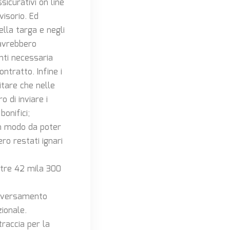
icurativi on line
visorio. Ed
ella targa e negli
 avrebbero
nti necessaria
ontratto. Infine i
itare che nelle
 di inviare i
onifici;
 in modo da poter
ero restati ignari
ltre 42 mila 300
to versamento
zionale.
traccia per la