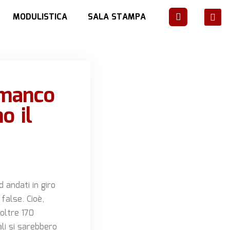
MODULISTICA
SALA STAMPA
mmanco
o il
d andati in giro
 false. Cioè,
oltre 170
ali si sarebbero