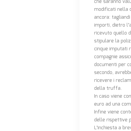
che saranno valut
modificati nella 
ancora: tagliandi
importi, dietro l
ricevuto quello d
stipulare la poli
cinque imputati r
compagnie assicu
documenti per con
secondo, avrebber
ricevere i reclam
della truffa.
In caso viene co
euro ad una comp
Infine viene con
delle rispettive 
L’inchiesta a bre