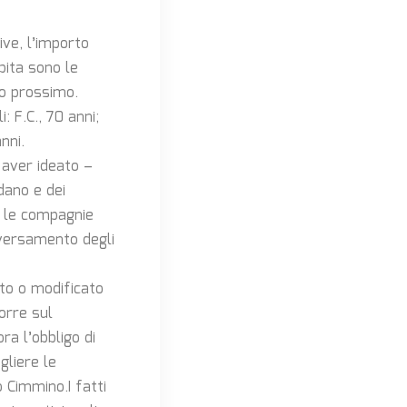
ive, l’importo
bita sono le
zo prossimo.
: F.C., 70 anni;
nni.
r aver ideato –
dano e dei
e le compagnie
 versamento degli
ato o modificato
orre sul
ra l’obbligo di
gliere le
co Cimmino.
I fatti