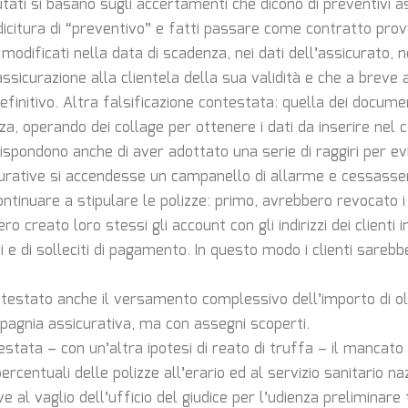
ati si basano sugli accertamenti che dicono di preventivi ass
dicitura di “preventivo” e fatti passare come contratto prov
 modificati nella data di scadenza, nei dati dell’assicurato, n
’assicurazione alla clientela della sua validità e che a breve
efinitivo. Altra falsificazione contestata: quella dei docume
zza, operando dei collage per ottenere i dati da inserire nel c
ispondono anche di aver adottato una serie di raggiri per ev
rative si accendesse un campanello di allarme e cessassero
tinuare a stipulare le polizze: primo, avrebbero revocato i b
o creato loro stessi gli account con gli indirizzi dei clienti
i e di solleciti di pagamento. In questo modo i clienti sarebb
ntestato anche il versamento complessivo dell’importo di o
agnia assicurativa, ma con assegni scoperti.
testata – con un’altra ipotesi di reato di truffa – il manca
percentuali delle polizze all’erario ed al servizio sanitario na
ve al vaglio dell’ufficio del giudice per l’udienza preliminare 