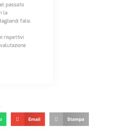
 Nel passato
n la
agliandi falsi.
i rispettivi
a valutazione
.
p
Email
Stampa