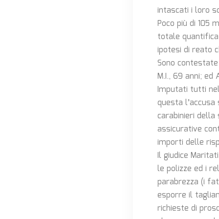
intascati i loro so
Poco più di 105 
totale quantific
ipotesi di reato 
Sono contestate a
M.I., 69 anni; ed
Imputati tutti ne
questa l’accusa 
carabinieri dell
assicurative con
importi delle ris
Il giudice Marita
le polizze ed i r
parabrezza (i fat
esporre il taglia
richieste di pros