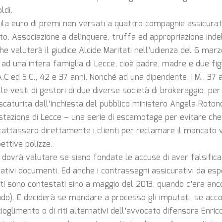
ldi.
mila euro di premi non versati a quattro compagnie assicurat
ato. Associazione a delinquere, truffa ed appropriazione inde
che valuterà il giudice Alcide Maritati nell’udienza del 6 mar
d una intera famiglia di Lecce, cioè padre, madre e due figli
 A.C ed S.C., 42 e 37 anni. Nonché ad una dipendente, I.M., 37 a
lle vesti di gestori di due diverse società di brokeraggio, pe
scaturita dall’inchiesta del pubblico ministero Angela Roton
a stazione di Lecce – una serie di escamotage per evitare ch
tattassero direttamente i clienti per reclamare il mancato
pettive polizze.
ti dovrà valutare se siano fondate le accuse di aver falsific
elativi documenti. Ed anche i contrassegni assicurativi da esp
ti sono contestati sino a maggio del 2013, quando c’era anco
ndo). E deciderà se mandare a processo gli imputati, se acco
cioglimento o di riti alternativi dell’avvocato difensore Enri