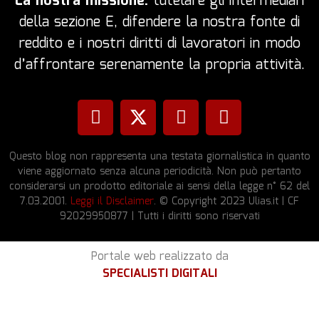
La nostra missione:
tutelare gli intermediari
della sezione E, difendere la nostra fonte di
reddito e i nostri diritti di lavoratori in modo
d’affrontare serenamente la propria attività.
Questo blog non rappresenta una testata giornalistica in quanto
viene aggiornato senza alcuna periodicità. Non può pertanto
considerarsi un prodotto editoriale ai sensi della legge n° 62 del
7.03.2001.
Leggi il Disclaimer
. © Copyright 2023 Ulias.it | CF
92029950877 | Tutti i diritti sono riservati
Portale web realizzato da
SPECIALISTI DIGITALI