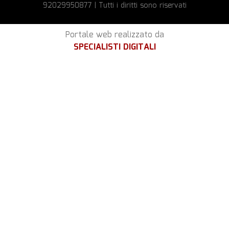
92029950877 | Tutti i diritti sono riservati
Portale web realizzato da
SPECIALISTI DIGITALI