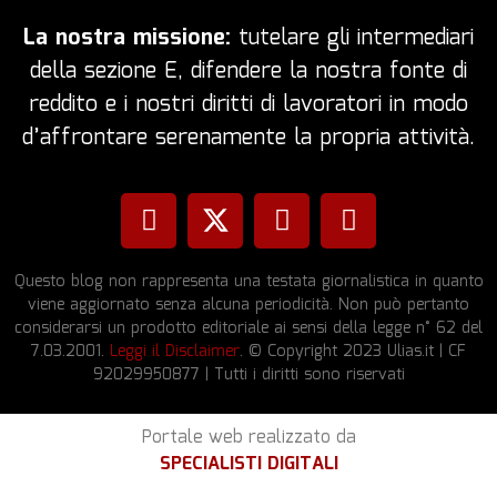
La nostra missione:
tutelare gli intermediari
della sezione E, difendere la nostra fonte di
reddito e i nostri diritti di lavoratori in modo
d’affrontare serenamente la propria attività.
Questo blog non rappresenta una testata giornalistica in quanto
viene aggiornato senza alcuna periodicità. Non può pertanto
considerarsi un prodotto editoriale ai sensi della legge n° 62 del
7.03.2001.
Leggi il Disclaimer
. © Copyright 2023 Ulias.it | CF
92029950877 | Tutti i diritti sono riservati
Portale web realizzato da
SPECIALISTI DIGITALI