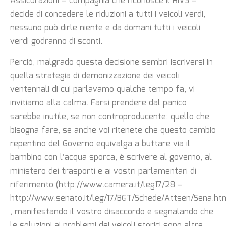
Assicurazioni – compagnia che riconosce il RIVS –
decide di concedere le riduzioni a tutti i veicoli verdi,
nessuno può dirle niente e da domani tutti i veicoli
verdi godranno di sconti.
Perciò, malgrado questa decisione sembri iscriversi in
quella strategia di demonizzazione dei veicoli
ventennali di cui parlavamo qualche tempo fa, vi
invitiamo alla calma. Farsi prendere dal panico
sarebbe inutile, se non controproducente: quello che
bisogna fare, se anche voi ritenete che questo cambio
repentino del Governo equivalga a buttare via il
bambino con l’acqua sporca, è scrivere al governo, al
ministero dei trasporti e ai vostri parlamentari di
riferimento (http://www.camera.it/leg17/28 –
http://www.senato.it/leg/17/BGT/Schede/Attsen/Sena.ht
, manifestando il vostro disaccordo e segnalando che
le soluzioni ai problemi dei veicoli storici sono altre.