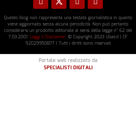
Questo blog non rappresenta una testata giornalistica in quanto
viene aggiornato senza alcuna periodicità. Non può pertanto
considerarsi un prodotto editoriale ai sensi della legge n° 62 del
7.03.2001.
Leggi il Disclaimer
. © Copyright 2023 Ulias.it | CF
92029950877 | Tutti i diritti sono riservati
Portale web realizzato da
SPECIALISTI DIGITALI