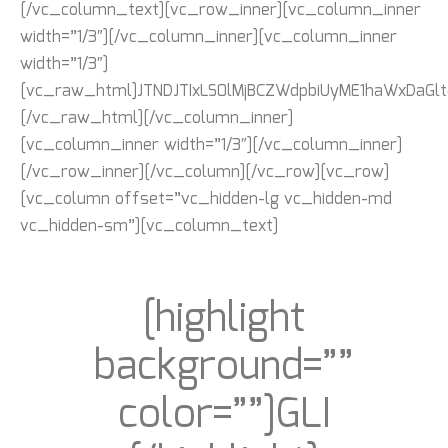
[/vc_column_text][vc_row_inner][vc_column_inner
width=”1/3″][/vc_column_inner][vc_column_inner
width=”1/3″]
[vc_raw_html]JTNDJTIxLS0lMjBCZWdpbiUyME1haWxDaG
[/vc_raw_html][/vc_column_inner]
[vc_column_inner width=”1/3″][/vc_column_inner]
[/vc_row_inner][/vc_column][/vc_row][vc_row]
[vc_column offset=”vc_hidden-lg vc_hidden-md
vc_hidden-sm”][vc_column_text]
[highlight
background=””
color=””]GLI