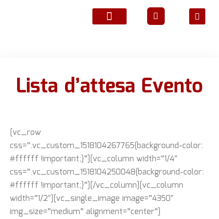
ATTIVITÀ ASSOCIATIVE
Lista d’attesa Evento
[vc_row
css=”.vc_custom_1518104267765{background-color:
#ffffff !important;}”][vc_column width=”1/4″
css=”.vc_custom_1518104250048{background-color:
#ffffff !important;}”][/vc_column][vc_column
width=”1/2″][vc_single_image image=”4350″
img_size=”medium” alignment=”center”]