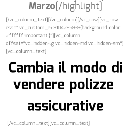
Marzo
[/highlight]
[/vc_column_text][/vc_column][/vc_row][vc_row
css=”.vc_custom_1518104285833{background-color:
#ffffff !important;}”][vc_column
offset=”vc_hidden-lg vc_hidden-md vc_hidden-sm”]
[vc_column_text]
Cambia il modo di
vendere polizze
assicurative
[/vc_column_text][vc_column_text]