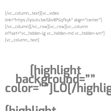
ULIAS
[/vc_column_text][vc_video
link=”https://youtu.be/GbvBPGqfkyk” align=”center”]
[/vc_column][/vc_row][vc_row][vc_column
offset=”vc_hidden-lg vc_hidden-md vc_hidden-sm”]
[vc_column_text]
[highlight
background=””
color=””]LO[/highli