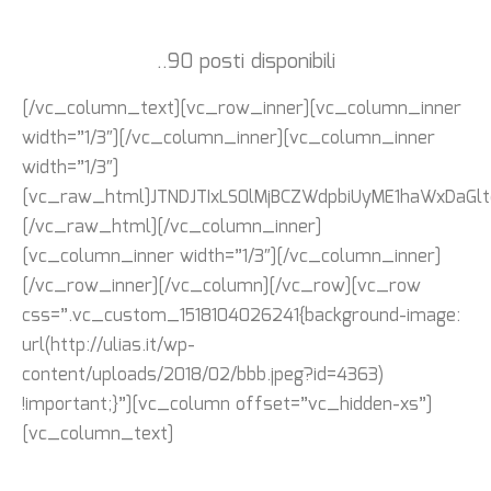
..90 posti disponibili
[/vc_column_text][vc_row_inner][vc_column_inner
width=”1/3″][/vc_column_inner][vc_column_inner
width=”1/3″]
[vc_raw_html]JTNDJTIxLS0lMjBCZWdpbiUyME1haWxDaG
[/vc_raw_html][/vc_column_inner]
[vc_column_inner width=”1/3″][/vc_column_inner]
[/vc_row_inner][/vc_column][/vc_row][vc_row
css=”.vc_custom_1518104026241{background-image:
url(http://ulias.it/wp-
content/uploads/2018/02/bbb.jpeg?id=4363)
!important;}”][vc_column offset=”vc_hidden-xs”]
[vc_column_text]
Cosa rappresenta