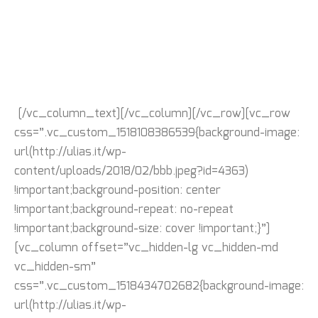
[/vc_column_text][/vc_column][/vc_row][vc_row
css=”.vc_custom_1518108386539{background-image:
url(http://ulias.it/wp-
content/uploads/2018/02/bbb.jpeg?id=4363)
!important;background-position: center
!important;background-repeat: no-repeat
!important;background-size: cover !important;}”]
[vc_column offset=”vc_hidden-lg vc_hidden-md
vc_hidden-sm”
css=”.vc_custom_1518434702682{background-image:
url(http://ulias.it/wp-