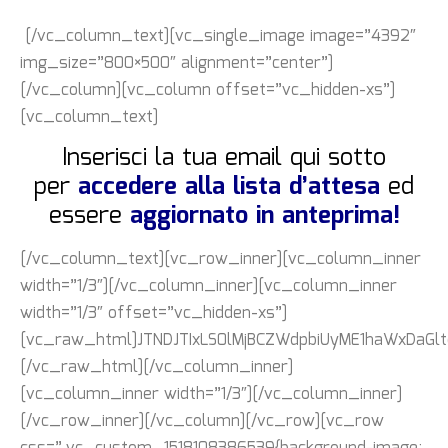
[/vc_column_text][vc_single_image image=”4392″
img_size=”800×500″ alignment=”center”]
[/vc_column][vc_column offset=”vc_hidden-xs”]
[vc_column_text]
Inserisci la tua email qui sotto
per
accedere alla lista d’attesa
ed
essere
aggiornato in anteprima!
[/vc_column_text][vc_row_inner][vc_column_inner
width=”1/3″][/vc_column_inner][vc_column_inner
width=”1/3″ offset=”vc_hidden-xs”]
[vc_raw_html]JTNDJTIxLS0lMjBCZWdpbiUyME1haWxDaG
[/vc_raw_html][/vc_column_inner]
[vc_column_inner width=”1/3″][/vc_column_inner]
[/vc_row_inner][/vc_column][/vc_row][vc_row