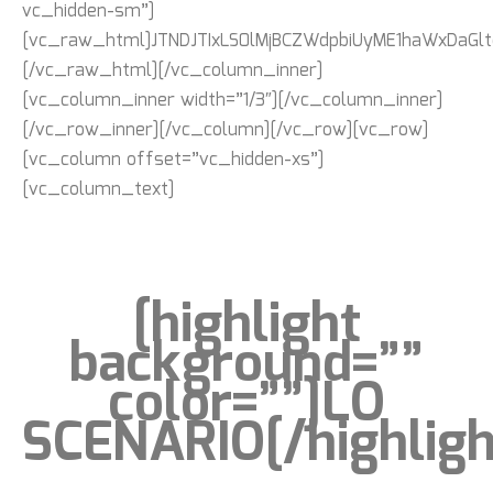
vc_hidden-sm”]
[vc_raw_html]JTNDJTIxLS0lMjBCZWdpbiUyME1haWxDaG
[/vc_raw_html][/vc_column_inner]
[vc_column_inner width=”1/3″][/vc_column_inner]
[/vc_row_inner][/vc_column][/vc_row][vc_row]
[vc_column offset=”vc_hidden-xs”]
[vc_column_text]
[highlight
background=””
color=””]LO
SCENARIO[/highligh