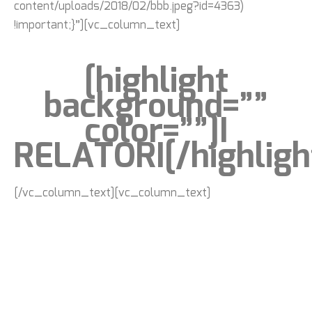
content/uploads/2018/02/bbb.jpeg?id=4363)
!important;}”][vc_column_text]
[highlight
background=””
color=””]I
RELATORI[/highligh
[/vc_column_text][vc_column_text]
Sergio Sorgi vicepresidente
di Progetica.
Parlerà della nuova IDD e
di come cambierà il nostro