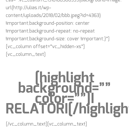
css=”.vc_custom_1518108386539{background-image:
url(http://ulias.it/wp-
content/uploads/2018/02/bbb.jpeg?id=4363)
!important;background-position: center
!important;background-repeat: no-repeat
!important;background-size: cover !important;}”]
[vc_column offset=”vc_hidden-xs”]
[vc_column_text]
[highlight
background=””
color=””]I
RELATORI[/highligh
[/vc_column_text][vc_column_text]