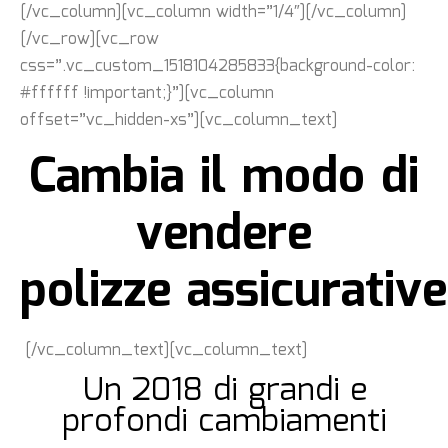
[/vc_column][vc_column width=”1/4″][/vc_column]
[/vc_row][vc_row
css=”.vc_custom_1518104285833{background-color:
#ffffff !important;}”][vc_column
offset=”vc_hidden-xs”][vc_column_text]
Cambia il modo di
vendere
polizze
assicurative
[/vc_column_text][vc_column_text]
Un 2018 di grandi e
profondi c
ambiamenti