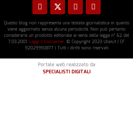
Questo blog non rappresenta una testata giornalistica in quanto
viene aggiornato senza alcuna periodicità. Non può pertanto
considerarsi un prodotto editoriale ai sensi della legge n° 62 del
7.03.2001.
Leggi il Disclaimer
. © Copyright 2023 Ulias.it | CF
92029950877 | Tutti i diritti sono riservati
Portale web realizzato da
SPECIALISTI DIGITALI